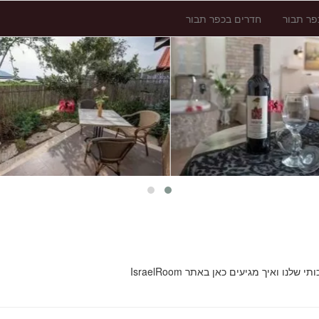
פר תבור
חדרים בכפר תבור
ואיך מגיעים כאן באתר IsraelRoom