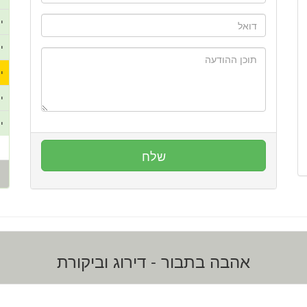
י
י
י
י
י
אהבה בתבור - דירוג וביקורת