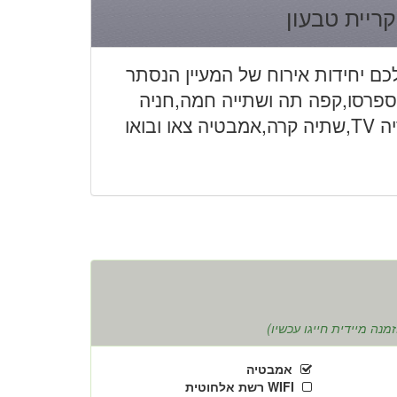
קריית טבעון
ם יחידות אירוח של המעיין הנסתר
ספרסו,קפה תה ושתייה חמה,חניה
פרטית,מיטת זוגית רחבה,מקלחון,מקרר,טלוויזיה TV,שתיה קרה,אמבטיה צאו ובואו
נה מיידית חייגו עכשיו)
אמבטיה
WIFI רשת אלחוטית