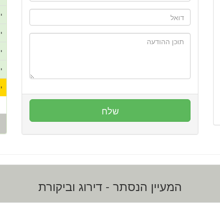
י
י
י
י
י
המעיין הנסתר - דירוג וביקורת