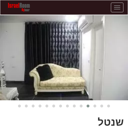
שנטל
-
072-
2559061
-
חדרים
שנטל